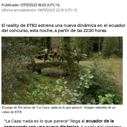
Publicado:
07/11/2023
16:05
(UTC+1)
Última actualización:
08/11/2023
22:15
(UTC+1)
El reality de ETB2 estrena una nueva dinámica en el ecuador
del concurso, esta noche, a partir de las 22:30 horas.
El juego de Río tenso de "La Caza: nada es lo que parece". Imagen obtenida de un
vídeo de EITB
"La Caza: nada es lo que parece" llega al
ecuador de la
temporada con una nueva dinámica
. A partir del séptimo