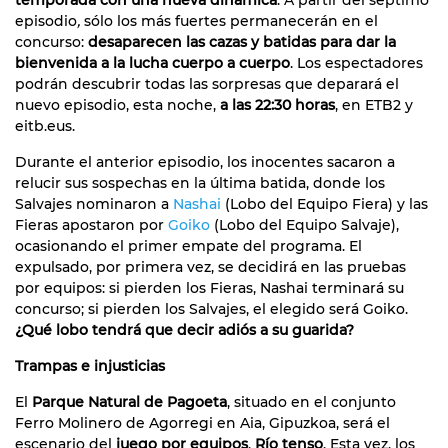
episodio
,
sólo los más fuertes permanecerán en el
concurso:
desaparecen las cazas y batidas para dar la
bienvenida a la lucha cuerpo a cuerpo
. Los espectadores
podrán descubrir todas las sorpresas que deparará el
nuevo episodio, esta noche,
a las 22:30 horas
, en ETB2 y
eitb.eus.
Durante el anterior episodio, los inocentes sacaron a
relucir sus sospechas en la última batida, donde los
Salvajes nominaron a
Nashai
(Lobo del Equipo Fiera) y las
Fieras apostaron por
Goiko
(Lobo del Equipo Salvaje),
ocasionando el primer empate del programa. El
expulsado, por primera vez, se decidirá en las pruebas
por equipos: si pierden los Fieras, Nashai terminará su
concurso; si pierden los Salvajes, el elegido será Goiko.
¿Qué lobo tendrá que decir adiós a su guarida?
Trampas e injusticias
El
Parque Natural de Pagoeta
, situado en el conjunto
Ferro Molinero de Agorregi en Aia, Gipuzkoa, será el
escenario del
juego por equipos
,
Río tenso
. Esta vez, los