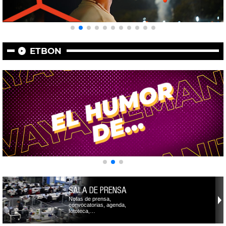
ETBON
SALA DE PRENSA
Notas de prensa,
convocatorias, agenda,
fototeca,…