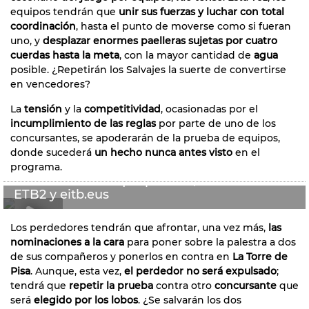
equipos tendrán que
unir sus fuerzas y luchar con total
coordinación
, hasta el punto de moverse como si fueran
uno, y
desplazar enormes paelleras sujetas por cuatro
cuerdas hasta la meta
, con la mayor cantidad de
agua
posible. ¿Repetirán los Salvajes la suerte de convertirse
en vencedores?
La
tensión
y la
competitividad
, ocasionadas por el
incumplimiento de las reglas
por parte de uno de los
concursantes, se apoderarán de la prueba de equipos,
donde sucederá
un hecho nunca antes visto
en el
Llega la tormenta a los campamentos de ''La
programa.
Caza: nada es lo que parece'', esta noche en
ETB2 y eitb.eus
Los perdedores tendrán que afrontar, una vez más,
las
0:20
nominaciones a la cara
para poner sobre la palestra a dos
de sus compañeros y ponerlos en contra en
La Torre de
Pisa
. Aunque, esta vez,
el perdedor no será expulsado
;
tendrá que
repetir la prueba
contra otro
concursante
que
será
elegido por los lobos
. ¿Se salvarán los dos