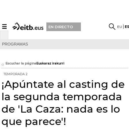
☰
EU
E
EN DIRECTO
PROGRAMAS
Escuchar la página
Euskaraz irakurri
TEMPORADA 2
¡Apúntate al casting de
la segunda temporada
de 'La Caza: nada es lo
que parece'!