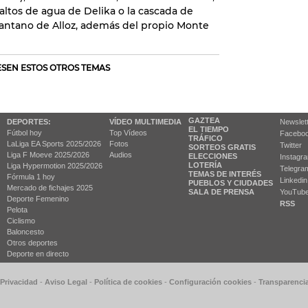
altos de agua de Delika o la cascada de
pantano de Alloz, además del propio Monte
RESEN ESTOS OTROS TEMAS
GAZTEA
DEPORTES:
VÍDEO MULTIMEDIA
Newslet
EL TIEMPO
Fútbol hoy
Top Vídeos
Facebo
TRÁFICO
LaLiga EA Sports 2025/2026
Fotos
Twitter
SORTEOS GRATIS
Liga F Moeve 2025/2026
Audios
ELECCIONES
Instagr
LOTERÍA
Liga Hypermotion 2025/2026
Telegra
TEMAS DE INTERÉS
Fórmula 1 hoy
Linkedin
PUEBLOS Y CIUDADES
Mercado de fichajes 2025
SALA DE PRENSA
YouTub
Deporte Femenino
RSS
Pelota
Ciclismo
Baloncesto
Otros deportes
Deporte en directo
 Privacidad
-
Aviso Legal
-
Política de cookies
-
Configuración cookies
-
Transparenci