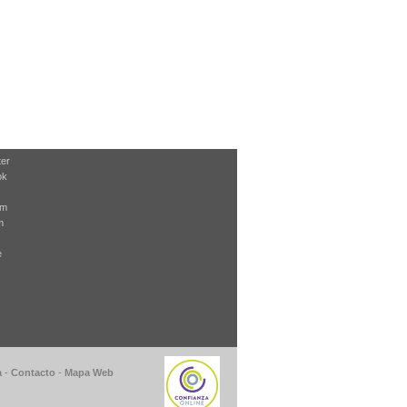
ter
ok
am
m
e
a
-
Contacto
-
Mapa Web