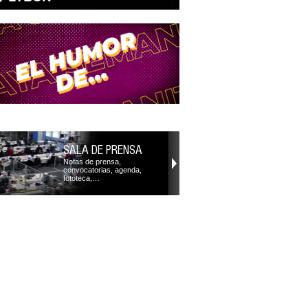
SALA DE PRENSA
Notas de prensa,
convocatorias, agenda,
fototeca,…