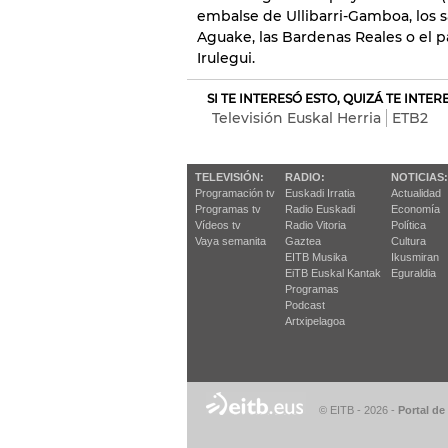
embalse de Ullibarri-Gamboa, los s
Aguake, las Bardenas Reales o el 
Irulegui.
SI TE INTERESÓ ESTO, QUIZÁ TE INTE
Televisión Euskal Herria
ETB2
TELEVISIÓN:
RADIO:
NOTICIAS:
Programación tv
Euskadi Irratia
Actualidad
Programas tv
Radio Euskadi
Economía
Vídeos tv
Radio Vitoria
Política
Vaya semanita
Gaztea
Cultura
EITB Musika
Ikusmiran
EiTB Euskal Kantak
Eguraldia
Programas
Podcast
Artxipelagoa
© EITB - 2026
-
Portal de