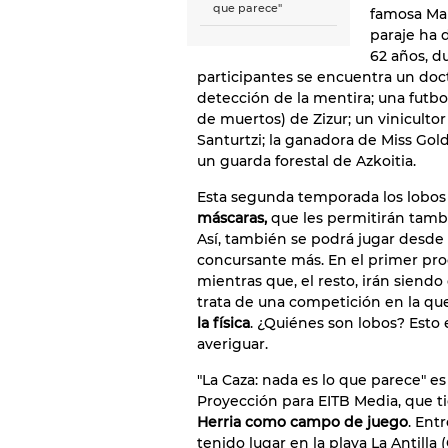
que parece"
famosa Man
paraje ha 
62 años, d
participantes se encuentra un doc
detección de la mentira; una futbo
de muertos) de Zizur; un viniculto
Santurtzi; la ganadora de Miss Gol
un guarda forestal de Azkoitia.
Esta segunda temporada los lobos 
máscaras,
que les permitirán tambi
Así, también se podrá jugar desde
concursante más. En el primer pro
mientras que, el resto, irán sien
trata de una competición en la q
la física
. ¿Quiénes son lobos? Esto 
averiguar.
"La Caza: nada es lo que parece" 
Proyección para EITB Media, que t
Herria como campo de juego
. Ent
tenido lugar en la playa La Antilla (