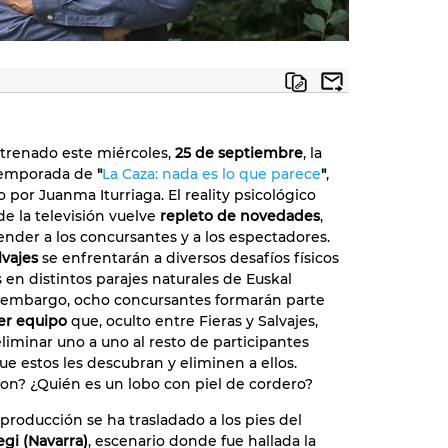
trenado este miércoles,
25 de septiembre
, la
temporada de
"
La Caza: nada es lo que parece
"
,
 por Juanma Iturriaga. El reality psicológico
de la televisión vuelve
repleto de novedades
,
ender a los concursantes y a los espectadores.
lvajes
se enfrentarán a diversos desafíos físicos
 en distintos parajes naturales de Euskal
n embargo, ocho concursantes formarán parte
er equipo
que, oculto entre Fieras y Salvajes,
eliminar uno a uno al resto de participantes
ue estos les descubran y eliminen a ellos.
on? ¿Quién es un lobo con piel de cordero?
 producción se ha trasladado a los pies del
egi (Navarra)
, escenario donde fue hallada la