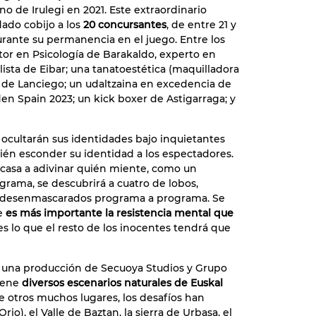
o de Irulegi en 2021. Este extraordinario
dado cobijo a los
20 concursantes
, de entre 21 y
urante su permanencia en el juego. Entre los
tor en Psicología de Barakaldo, experto en
lista de Eibar; una tanatoestética (maquilladora
r de Lanciego; un udaltzaina en excedencia de
den Spain 2023; un kick boxer de Astigarraga; y
ocultarán sus identidades bajo inquietantes
én esconder su identidad a los espectadores.
 casa a adivinar quién miente, como un
grama, se descubrirá a cuatro de lobos,
do desenmascarados programa a programa. Se
ue
es más importante la resistencia mental que
es lo que el resto de los inocentes tendrá que
es una producción de Secuoya Studios y Grupo
iene
diversos escenarios naturales de Euskal
re otros muchos lugares, los desafíos han
Orio), el Valle de Baztan, la sierra de Urbasa, el