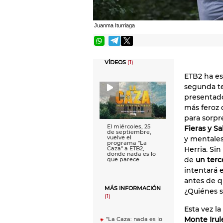
Juanma Iturriaga
VÍDEOS
(1)
ETB2 ha es
segunda 
presentado
más feroz 
para sorpr
El miércoles, 25
Fieras y Sa
de septiembre,
vuelve el
y mentales
programa ''La
Herria. Si
Caza'' a ETB2,
donde nada es lo
de
un terc
que parece
intentará 
antes de q
MÁS INFORMACIÓN
¿Quiénes s
(1)
Esta vez la
Monte Irul
"La Caza: nada es lo