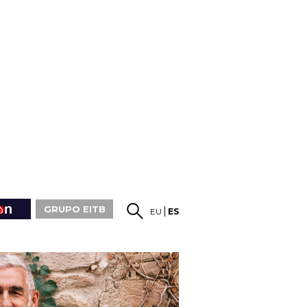
GRUPO EITB
EU
ES