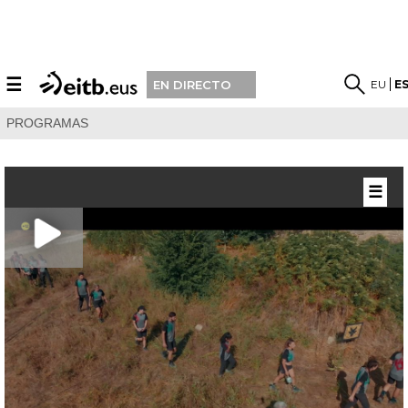
☰
EU
E
EN DIRECTO
PROGRAMAS
☰