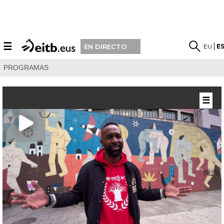
☰
EU
E
EN DIRECTO
PROGRAMAS
☰