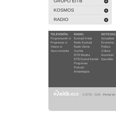
GRUPO EITB
KOSMOS
RADIO
TELEVISIÓN:
RADIO:
NOTICIAS:
Programación tv
Euskadi Irratia
Actualidad
Programas tv
Radio Euskadi
Economía
Vídeos tv
Radio Vitoria
Política
Vaya semanita
Gaztea
Cultura
EITB Musika
Ikusmiran
EiTB Euskal Kantak
Eguraldia
Programas
Podcast
Artxipelagoa
© EITB - 2026
-
Portal de