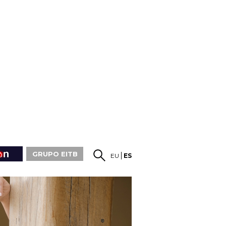
GRUPO EITB
EU
ES