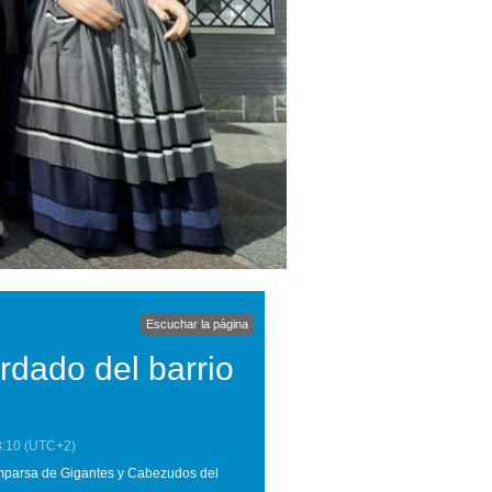
Escuchar la página
rdado del barrio
3:10
(UTC+2)
comparsa de Gigantes y Cabezudos del