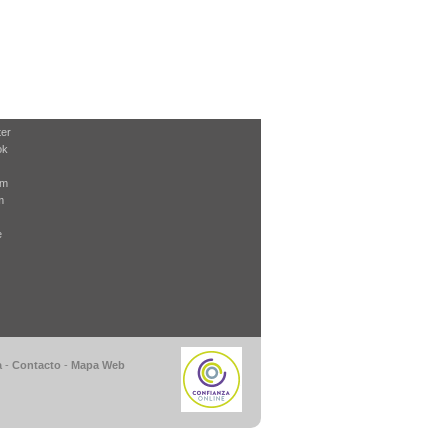
ter
ok
am
m
e
a
-
Contacto
-
Mapa Web