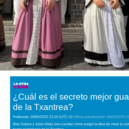
¿Cuál es el secreto mejor gua
de la Txantrea?
Publicado:
09/05/2025
23:10
(UTC+2)
Última actualización:
09/05/2025
2
Blas Subiza y Julen Aldaz nos cuentan cómo surgió la idea de crear la 