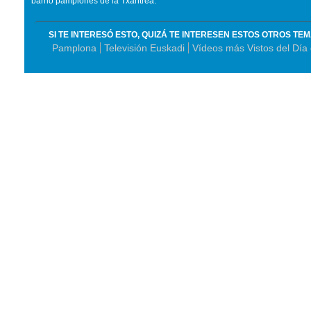
barrio pamplonés de la Txantrea.
SI TE INTERESÓ ESTO, QUIZÁ TE INTERESEN ESTOS OTROS TE
Pamplona
Televisión Euskadi
Vídeos más Vistos del Día