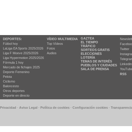
GAZTEA
DEPORTES:
VÍDEO MULTIMEDIA
Newslet
EL TIEMPO
Fútbol hoy
Top Vídeos
Facebo
TRÁFICO
LaLiga EA Sports 2025/2026
Fotos
Twitter
SORTEOS GRATIS
Liga F Moeve 2025/2026
Audios
ELECCIONES
Instagr
LOTERÍA
Liga Hypermotion 2025/2026
Telegra
TEMAS DE INTERÉS
Fórmula 1 hoy
Linkedin
PUEBLOS Y CIUDADES
Mercado de fichajes 2025
SALA DE PRENSA
YouTub
Deporte Femenino
RSS
Pelota
Ciclismo
Baloncesto
Otros deportes
Deporte en directo
 Privacidad
-
Aviso Legal
-
Política de cookies
-
Configuración cookies
-
Transparenci