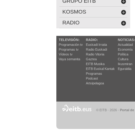
GRUPO EITB
KOSMOS
RADIO
TELEVISIÓN:
RADIO:
NOTICIAS:
Programación tv
Euskadi Irratia
Actualidad
Programas tv
Radio Euskadi
Economía
Vídeos tv
Radio Vitoria
Política
Vaya semanita
Gaztea
Cultura
EITB Musika
Ikusmiran
EiTB Euskal Kantak
Eguraldia
Programas
Podcast
Artxipelagoa
© EITB - 2026
-
Portal de