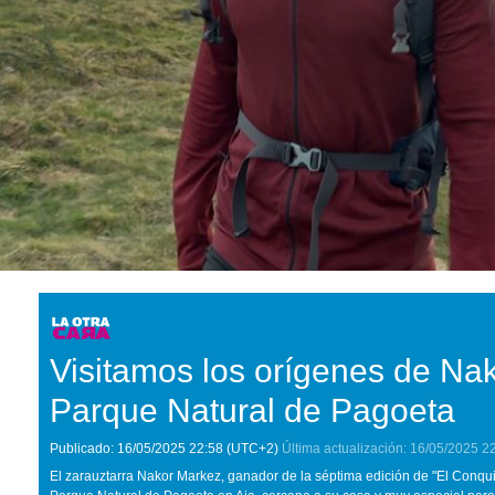
Visitamos los orígenes de Na
Parque Natural de Pagoeta
Publicado:
16/05/2025
22:58
(UTC+2)
Última actualización:
16/05/2025
2
El zarauztarra Nakor Markez, ganador de la séptima edición de "El Conquis