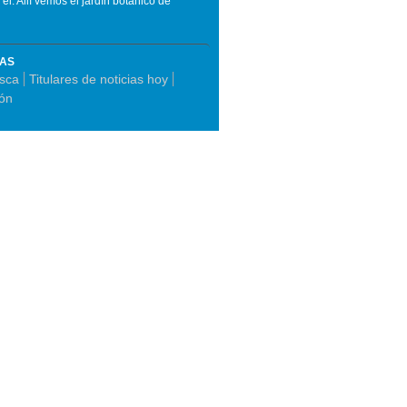
l. Allí vemos el jardín botánico de
MAS
asca
Titulares de noticias hoy
ón