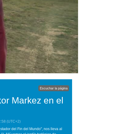
Escuchar la página
kor Markez en el
2:58
(UTC+2)
tador del Fin del Mundo", nos lleva al