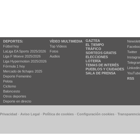
GAZTEA
DEPORTES:
VÍDEO MULTIMEDIA
Newslet
EL TIEMPO
Fútbol hoy
Top Vídeos
Facebo
TRÁFICO
LaLiga EA Sports 2025/2026
Fotos
Twitter
SORTEOS GRATIS
Liga F Moeve 2025/2026
Audios
ELECCIONES
Instagr
LOTERÍA
Liga Hypermotion 2025/2026
Telegra
TEMAS DE INTERÉS
Fórmula 1 hoy
Linkedin
PUEBLOS Y CIUDADES
Mercado de fichajes 2025
SALA DE PRENSA
YouTub
Deporte Femenino
RSS
Pelota
Ciclismo
Baloncesto
Otros deportes
Deporte en directo
 Privacidad
-
Aviso Legal
-
Política de cookies
-
Configuración cookies
-
Transparenci