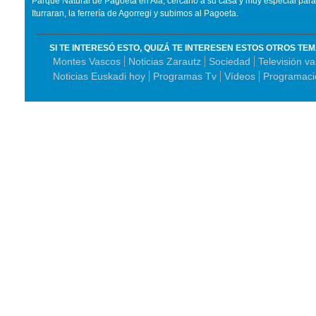
Parque Natural de Pagoeta en Aia, cercano a su casa y muy especial para é
Iturraran, la ferrería de Agorregi y subimos al Pagoeta.
SI TE INTERESÓ ESTO, QUIZÁ TE INTERESEN ESTOS OTROS TE
Montes Vascos
Noticias Zarautz
Sociedad
Televisión v
Noticias Euskadi hoy
Programas Tv
Vídeos
Programaci