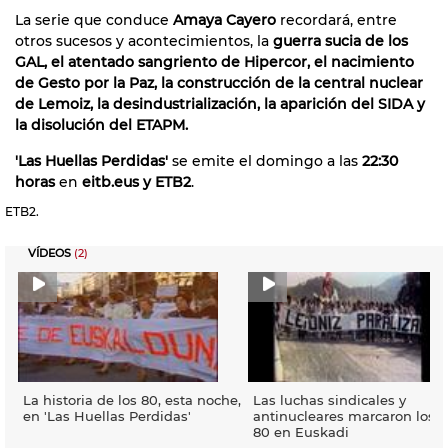
La serie que conduce
Amaya Cayero
recordará, entre
otros sucesos y acontecimientos, la
guerra sucia de los
GAL, el atentado sangriento de Hipercor, el nacimiento
de Gesto por la Paz, la construcción de la central nuclear
de Lemoiz, la desindustrialización, la aparición del SIDA y
la disolución del ETAPM.
'Las Huellas Perdidas'
se emite el domingo a las
22:30
horas
en
eitb.eus y ETB2
.
ETB2.
VÍDEOS
(2)
La historia de los 80, esta noche,
Las luchas sindicales y
en 'Las Huellas Perdidas'
antinucleares marcaron los 
80 en Euskadi