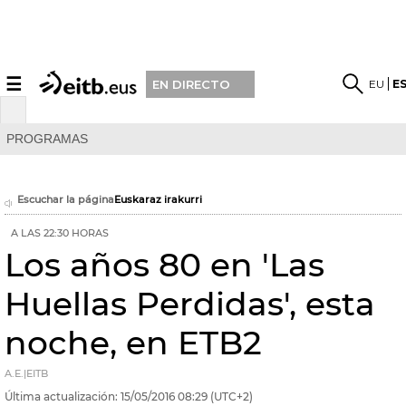
☰
EU
E
EN DIRECTO
PROGRAMAS
Escuchar la página
Euskaraz irakurri
A LAS 22:30 HORAS
Los años 80 en 'Las
Huellas Perdidas', esta
noche, en ETB2
A.E.|EITB
Última actualización:
15/05/2016
08:29
(UTC+2)