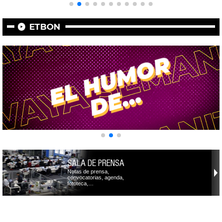
ETBON
SALA DE PRENSA
Notas de prensa,
convocatorias, agenda,
fototeca,…