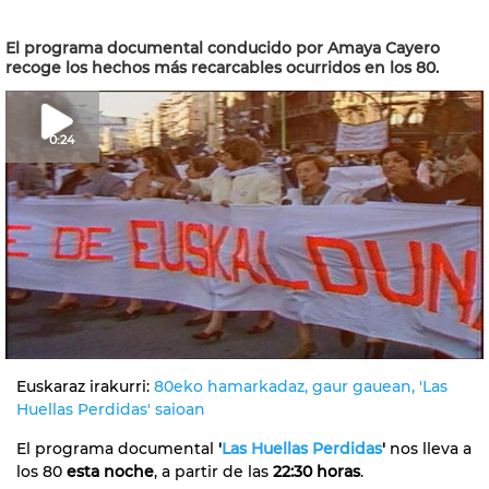
El programa documental conducido por Amaya Cayero
recoge los hechos más recarcables ocurridos en los 80.
0:24
Euskaraz irakurri:
80eko hamarkadaz, gaur gauean, 'Las
Huellas Perdidas' saioan
El programa documental
'
Las Huellas Perdidas
'
nos lleva a
los 80
esta noche
, a partir de las
22:30 horas
.