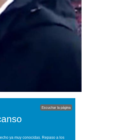
Escuchar la página
scanso
 hecho ya muy conocidas. Repaso a los