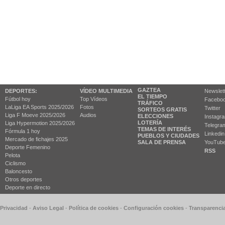
GAZTEA
DEPORTES:
VÍDEO MULTIMEDIA
Newslet
EL TIEMPO
Fútbol hoy
Top Vídeos
Facebo
TRÁFICO
LaLiga EA Sports 2025/2026
Fotos
Twitter
SORTEOS GRATIS
Liga F Moeve 2025/2026
Audios
ELECCIONES
Instagr
LOTERÍA
Liga Hypermotion 2025/2026
Telegra
TEMAS DE INTERÉS
Fórmula 1 hoy
Linkedin
PUEBLOS Y CIUDADES
Mercado de fichajes 2025
SALA DE PRENSA
YouTub
Deporte Femenino
RSS
Pelota
Ciclismo
Baloncesto
Otros deportes
Deporte en directo
 Privacidad
-
Aviso Legal
-
Política de cookies
-
Configuración cookies
-
Transparenci