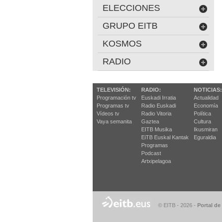
ELECCIONES
GRUPO EITB
KOSMOS
RADIO
TELEVISIÓN:
RADIO:
NOTICIAS:
Programación tv
Euskadi Irratia
Actualidad
Programas tv
Radio Euskadi
Economía
Vídeos tv
Radio Vitoria
Política
Vaya semanita
Gaztea
Cultura
EITB Musika
Ikusmiran
EiTB Euskal Kantak
Eguraldia
Programas
Podcast
Artxipelagoa
© EITB - 2026
-
Portal de