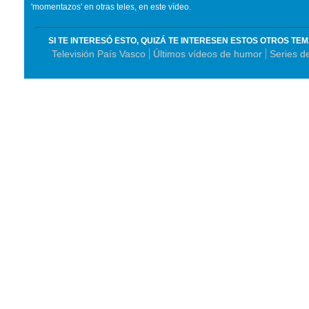
'momentazos' en otras teles, en este vídeo.
SI TE INTERESÓ ESTO, QUIZÁ TE INTERESEN ESTOS OTROS TE
Televisión País Vasco
Últimos vídeos de humor
Series de