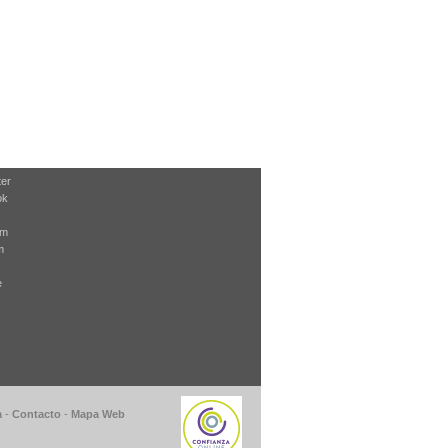
ter
ok
am
m
e
a
-
Contacto
-
Mapa Web