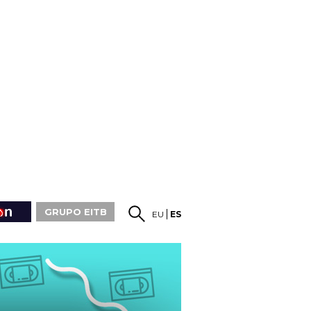
GRUPO EITB
EU
ES