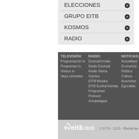
ELECCIONES
GRUPO EITB
KOSMOS
RADIO
TELEVISIÓN:
RADIO:
NOTICIAS:
Programación tv
Euskadi Irratia
Actualidad
Programas tv
Radio Euskadi
Economía
Vídeos tv
Radio Vitoria
Política
Vaya semanita
Gaztea
Cultura
EITB Musika
Ikusmiran
EiTB Euskal Kantak
Eguraldia
Programas
Podcast
Artxipelagoa
© EITB - 2026
-
Portal de