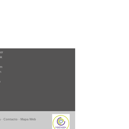
ter
ok
am
m
e
a
-
Contacto
-
Mapa Web