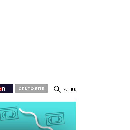
GRUPO EITB
EU
ES