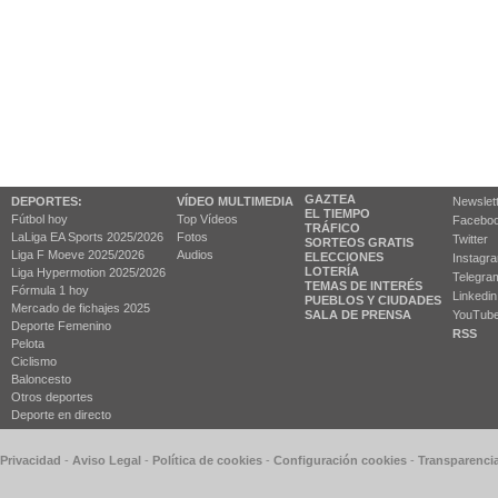
GAZTEA
DEPORTES:
VÍDEO MULTIMEDIA
Newslet
EL TIEMPO
Fútbol hoy
Top Vídeos
Facebo
TRÁFICO
LaLiga EA Sports 2025/2026
Fotos
Twitter
SORTEOS GRATIS
Liga F Moeve 2025/2026
Audios
ELECCIONES
Instagr
LOTERÍA
Liga Hypermotion 2025/2026
Telegra
TEMAS DE INTERÉS
Fórmula 1 hoy
Linkedin
PUEBLOS Y CIUDADES
Mercado de fichajes 2025
SALA DE PRENSA
YouTub
Deporte Femenino
RSS
Pelota
Ciclismo
Baloncesto
Otros deportes
Deporte en directo
 Privacidad
-
Aviso Legal
-
Política de cookies
-
Configuración cookies
-
Transparenci