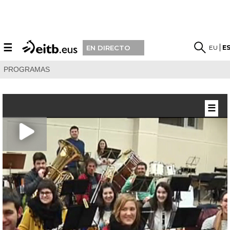
☰
EU
E
EN DIRECTO
PROGRAMAS
☰