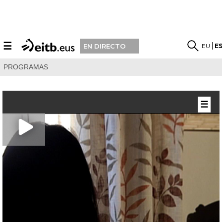
☰
EU
E
EN DIRECTO
PROGRAMAS
☰