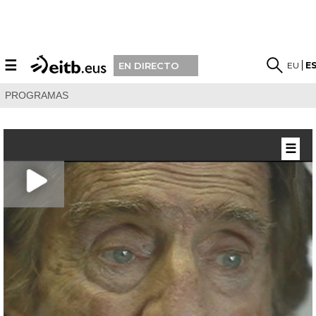
☰
EU
E
EN DIRECTO
PROGRAMAS
☰