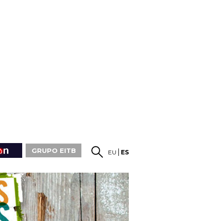
GRUPO EITB
EU
ES