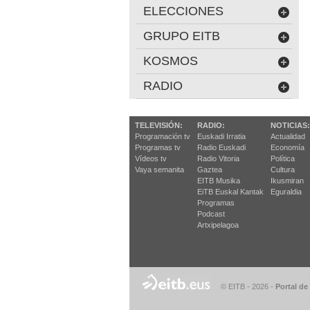
ELECCIONES
GRUPO EITB
KOSMOS
RADIO
TELEVISIÓN:
RADIO:
NOTICIAS:
Programación tv
Euskadi Irratia
Actualidad
Programas tv
Radio Euskadi
Economía
Vídeos tv
Radio Vitoria
Política
Vaya semanita
Gaztea
Cultura
EITB Musika
Ikusmiran
EiTB Euskal Kantak
Eguraldia
Programas
Podcast
Artxipelagoa
© EITB - 2026
-
Portal de