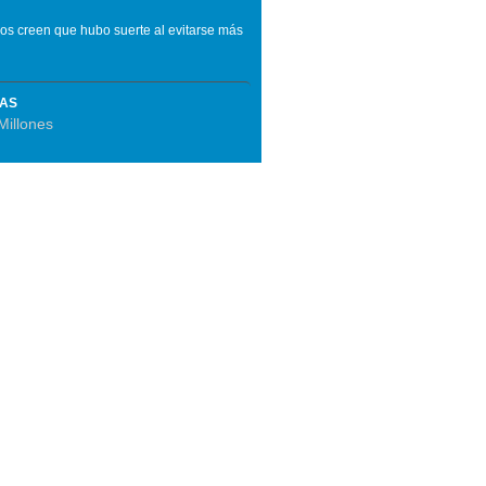
nos creen que hubo suerte al evitarse más
MAS
Millones