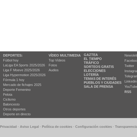
GAZTEA
DEPORTES:
VÍDEO MULTIMEDIA
Newslet
EL TIEMPO
Fútbol hoy
Top Vídeos
Facebo
TRÁFICO
LaLiga EA Sports 2025/2026
Fotos
Twitter
SORTEOS GRATIS
Liga F Moeve 2025/2026
Audios
ELECCIONES
Instagr
LOTERÍA
Liga Hypermotion 2025/2026
Telegra
TEMAS DE INTERÉS
Fórmula 1 hoy
Linkedin
PUEBLOS Y CIUDADES
Mercado de fichajes 2025
SALA DE PRENSA
YouTub
Deporte Femenino
RSS
Pelota
Ciclismo
Baloncesto
Otros deportes
Deporte en directo
 Privacidad
-
Aviso Legal
-
Política de cookies
-
Configuración cookies
-
Transparenci