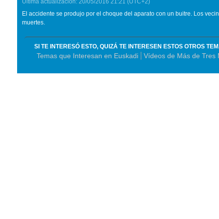
Última actualización:
20/05/2016
21:21
(UTC+2)
El accidente se produjo por el choque del aparato con un buitre. Los veci
muertes.
SI TE INTERESÓ ESTO, QUIZÁ TE INTERESEN ESTOS OTROS TE
Temas que Interesan en Euskadi
Vídeos de Más de Tres 