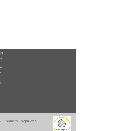
ter
ok
am
m
e
a
-
Contacto
-
Mapa Web