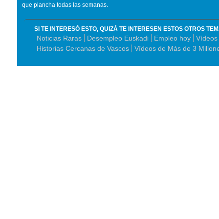
que plancha todas las semanas.
SI TE INTERESÓ ESTO, QUIZÁ TE INTERESEN ESTOS OTROS TE
Noticias Raras
Desempleo Euskadi
Empleo hoy
Vídeos
Historias Cercanas de Vascos
Vídeos de Más de 3 Millon