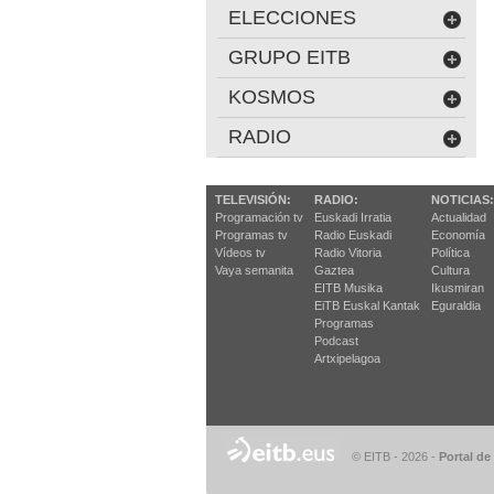
ELECCIONES
GRUPO EITB
KOSMOS
RADIO
TELEVISIÓN:
RADIO:
NOTICIAS:
Programación tv
Euskadi Irratia
Actualidad
Programas tv
Radio Euskadi
Economía
Vídeos tv
Radio Vitoria
Política
Vaya semanita
Gaztea
Cultura
EITB Musika
Ikusmiran
EiTB Euskal Kantak
Eguraldia
Programas
Podcast
Artxipelagoa
© EITB - 2026
-
Portal de