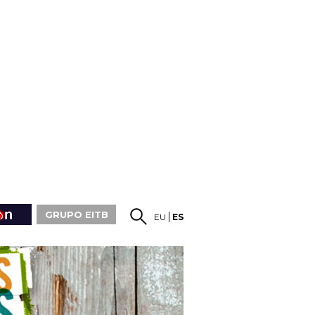
GRUPO EITB
EU
ES