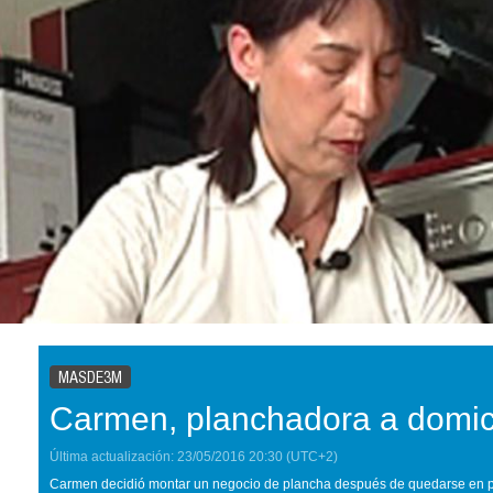
MASDE3M
Carmen, planchadora a domici
Última actualización:
23/05/2016
20:30
(UTC+2)
Carmen decidió montar un negocio de plancha después de quedarse en paro