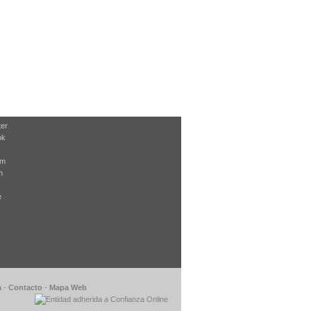
ter
ok
am
m
e
a
-
Contacto
-
Mapa Web