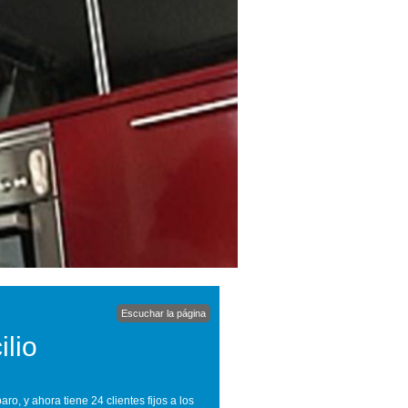
Escuchar la página
lio
, y ahora tiene 24 clientes fijos a los