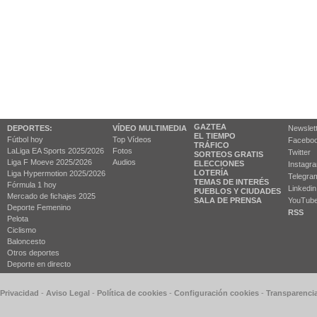
GAZTEA
DEPORTES:
VÍDEO MULTIMEDIA
Newslet
EL TIEMPO
Fútbol hoy
Top Vídeos
Facebo
TRÁFICO
LaLiga EA Sports 2025/2026
Fotos
Twitter
SORTEOS GRATIS
Liga F Moeve 2025/2026
Audios
ELECCIONES
Instagr
LOTERÍA
Liga Hypermotion 2025/2026
Telegra
TEMAS DE INTERÉS
Fórmula 1 hoy
Linkedin
PUEBLOS Y CIUDADES
Mercado de fichajes 2025
SALA DE PRENSA
YouTub
Deporte Femenino
RSS
Pelota
Ciclismo
Baloncesto
Otros deportes
Deporte en directo
 Privacidad
-
Aviso Legal
-
Política de cookies
-
Configuración cookies
-
Transparenci