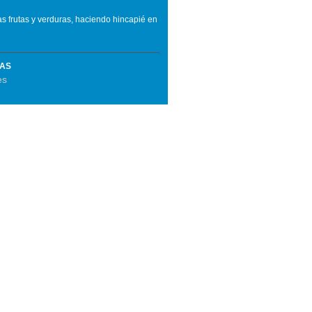
las frutas y verduras, haciendo hincapié en
MAS
es