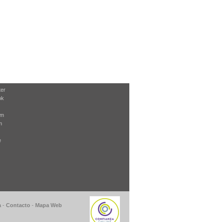
ter
ok
am
m
e
a
-
Contacto
-
Mapa Web