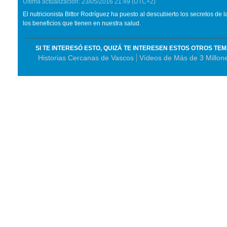
Última actualización:
23/05/2016
21:49
(UTC+2)
El nutricionista Bittor Rodríguez ha puesto al descubierto los secretos de 
los beneficios que tienen en nuestra salud.
SI TE INTERESÓ ESTO, QUIZÁ TE INTERESEN ESTOS OTROS TE
Historias Cercanas de Vascos
Vídeos de Más de 3 Millon