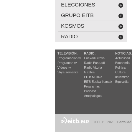
ELECCIONES
GRUPO EITB
KOSMOS
RADIO
TELEVISIÓN:
RADIO:
NOTICIAS:
Programación tv
Euskadi Irratia
Actualidad
Programas tv
Radio Euskadi
Economía
Vídeos tv
Radio Vitoria
Política
Vaya semanita
Gaztea
Cultura
EITB Musika
Ikusmiran
EiTB Euskal Kantak
Eguraldia
Programas
Podcast
Artxipelagoa
© EITB - 2026
-
Portal de