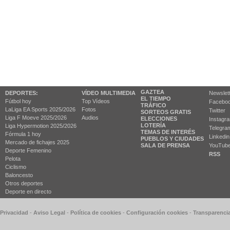
GAZTEA
DEPORTES:
VÍDEO MULTIMEDIA
Newslet
EL TIEMPO
Fútbol hoy
Top Vídeos
Facebo
TRÁFICO
LaLiga EA Sports 2025/2026
Fotos
Twitter
SORTEOS GRATIS
Liga F Moeve 2025/2026
Audios
ELECCIONES
Instagr
LOTERÍA
Liga Hypermotion 2025/2026
Telegra
TEMAS DE INTERÉS
Fórmula 1 hoy
Linkedin
PUEBLOS Y CIUDADES
Mercado de fichajes 2025
SALA DE PRENSA
YouTub
Deporte Femenino
RSS
Pelota
Ciclismo
Baloncesto
Otros deportes
Deporte en directo
 Privacidad
-
Aviso Legal
-
Política de cookies
-
Configuración cookies
-
Transparenci