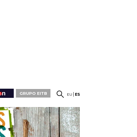
GRUPO EITB
EU
ES