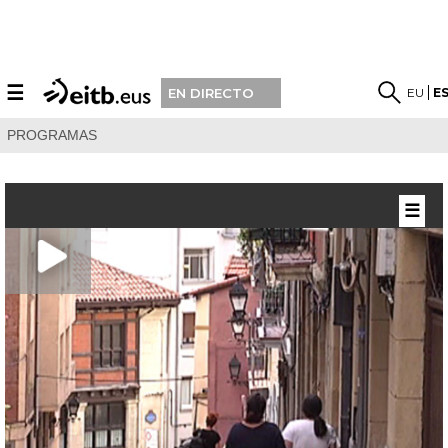
☰
EU
E
EN DIRECTO
PROGRAMAS
☰