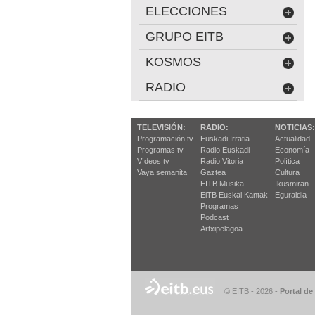
ELECCIONES
GRUPO EITB
KOSMOS
RADIO
TELEVISIÓN:
RADIO:
NOTICIAS:
Programación tv
Euskadi Irratia
Actualidad
Programas tv
Radio Euskadi
Economía
Vídeos tv
Radio Vitoria
Política
Vaya semanita
Gaztea
Cultura
EITB Musika
Ikusmiran
EiTB Euskal Kantak
Eguraldia
Programas
Podcast
Artxipelagoa
© EITB - 2026
-
Portal de