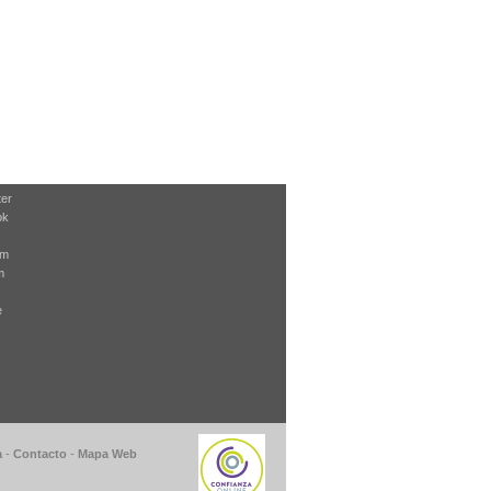
ter
ok
am
m
e
a
-
Contacto
-
Mapa Web