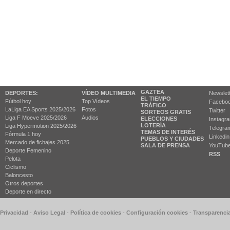
GAZTEA
DEPORTES:
VÍDEO MULTIMEDIA
Newslet
EL TIEMPO
Fútbol hoy
Top Vídeos
Facebo
TRÁFICO
LaLiga EA Sports 2025/2026
Fotos
Twitter
SORTEOS GRATIS
Liga F Moeve 2025/2026
Audios
ELECCIONES
Instagr
LOTERÍA
Liga Hypermotion 2025/2026
Telegra
TEMAS DE INTERÉS
Fórmula 1 hoy
Linkedin
PUEBLOS Y CIUDADES
Mercado de fichajes 2025
SALA DE PRENSA
YouTub
Deporte Femenino
RSS
Pelota
Ciclismo
Baloncesto
Otros deportes
Deporte en directo
 Privacidad
-
Aviso Legal
-
Política de cookies
-
Configuración cookies
-
Transparenci