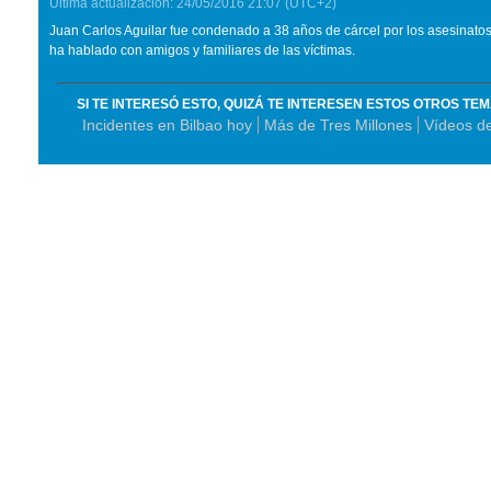
Última actualización:
24/05/2016
21:07
(UTC+2)
Juan Carlos Aguilar fue condenado a 38 años de cárcel por los asesinato
ha hablado con amigos y familiares de las víctimas.
SI TE INTERESÓ ESTO, QUIZÁ TE INTERESEN ESTOS OTROS TE
Incidentes en Bilbao hoy
Más de Tres Millones
Vídeos de