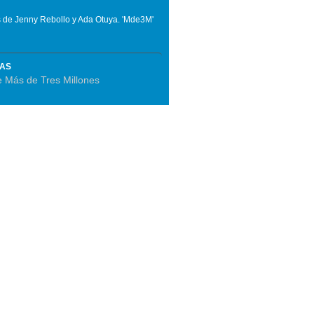
s de Jenny Rebollo y Ada Otuya. 'Mde3M'
MAS
 Más de Tres Millones