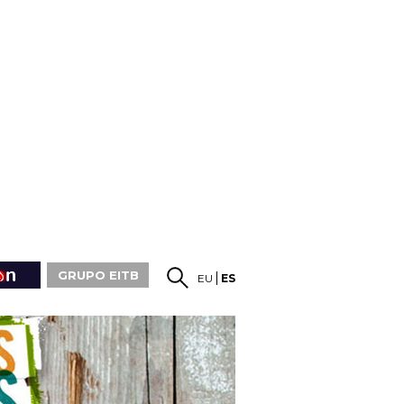
GRUPO EITB
EU
ES