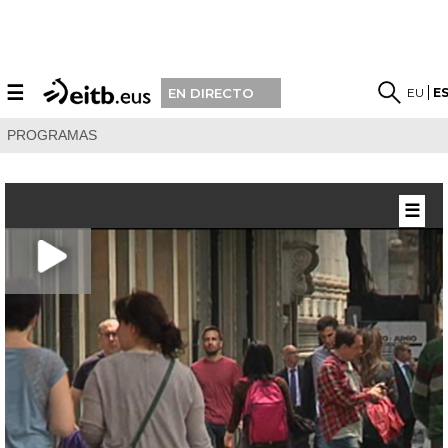
☰
EU
E
EN DIRECTO
PROGRAMAS
☰