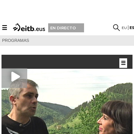
☰
EU
E
EN DIRECTO
PROGRAMAS
☰