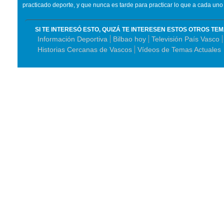
practicado deporte, y que nunca es tarde para practicar lo que a cada uno 
SI TE INTERESÓ ESTO, QUIZÁ TE INTERESEN ESTOS OTROS TE
Información Deportiva
Bilbao hoy
Televisión País Vasco
Historias Cercanas de Vascos
Vídeos de Temas Actuales