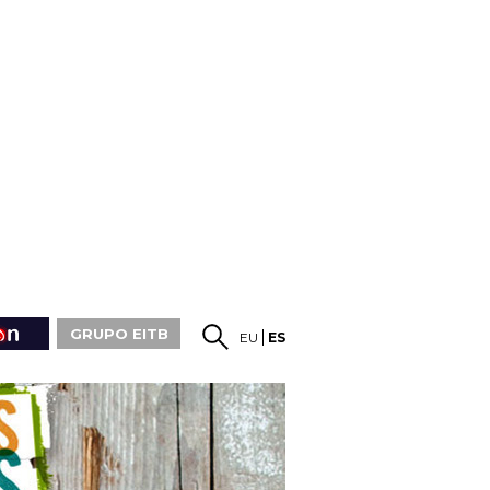
GRUPO EITB
EU
ES