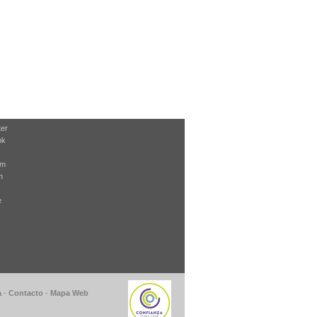
ter
ok
am
m
e
a
-
Contacto
-
Mapa Web