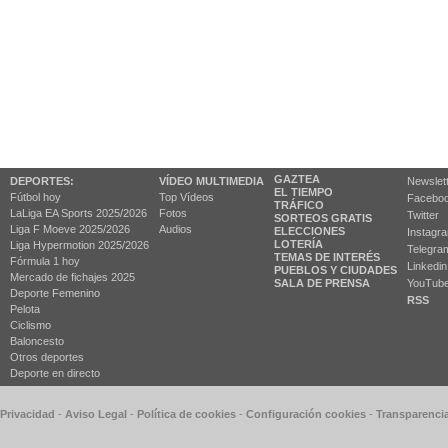
GAZTEA
DEPORTES:
VÍDEO MULTIMEDIA
Newslet
EL TIEMPO
Fútbol hoy
Top Vídeos
Facebo
TRÁFICO
LaLiga EA Sports 2025/2026
Fotos
Twitter
SORTEOS GRATIS
Liga F Moeve 2025/2026
Audios
ELECCIONES
Instagr
LOTERÍA
Liga Hypermotion 2025/2026
Telegra
TEMAS DE INTERÉS
Fórmula 1 hoy
Linkedin
PUEBLOS Y CIUDADES
Mercado de fichajes 2025
SALA DE PRENSA
YouTub
Deporte Femenino
RSS
Pelota
Ciclismo
Baloncesto
Otros deportes
Deporte en directo
 Privacidad
-
Aviso Legal
-
Política de cookies
-
Configuración cookies
-
Transparenci