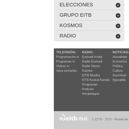
ELECCIONES
GRUPO EITB
KOSMOS
RADIO
TELEVISIÓN:
RADIO:
NOTICIAS:
Programación tv
Euskadi Irratia
Actualidad
Programas tv
Radio Euskadi
Economía
Vídeos tv
Radio Vitoria
Política
Vaya semanita
Gaztea
Cultura
EITB Musika
Ikusmiran
EiTB Euskal Kantak
Eguraldia
Programas
Podcast
Artxipelagoa
© EITB - 2026
-
Portal de