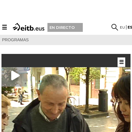
☰
EU
E
EN DIRECTO
PROGRAMAS
☰