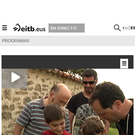
☰
EU
E
EN DIRECTO
PROGRAMAS
☰