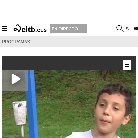
☰
EU
E
EN DIRECTO
PROGRAMAS
☰