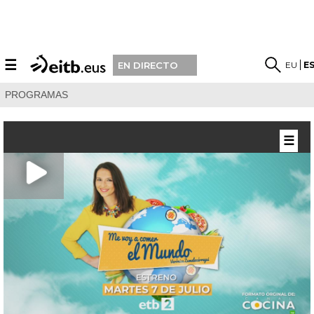
☰
EU
E
EN DIRECTO
PROGRAMAS
☰