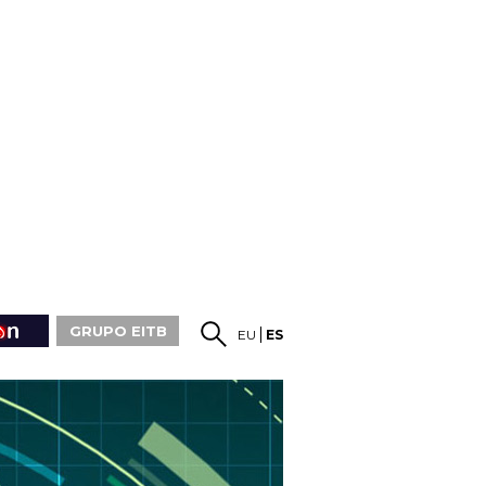
GRUPO EITB
EU
ES