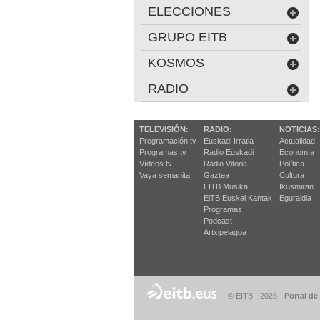
ELECCIONES
GRUPO EITB
KOSMOS
RADIO
TELEVISIÓN:
RADIO:
NOTICIAS:
Programación tv
Euskadi Irratia
Actualidad
Programas tv
Radio Euskadi
Economía
Vídeos tv
Radio Vitoria
Política
Vaya semanita
Gaztea
Cultura
EITB Musika
Ikusmiran
EiTB Euskal Kantak
Eguraldia
Programas
Podcast
Artxipelagoa
© EITB - 2026
-
Portal de