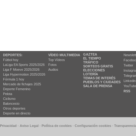
GAZTEA
DEPORTES:
VÍDEO MULTIMEDIA
Newslet
EL TIEMPO
Fútbol hoy
Top Vídeos
Facebo
TRÁFICO
LaLiga EA Sports 2025/2026
Fotos
Twitter
SORTEOS GRATIS
Liga F Moeve 2025/2026
Audios
ELECCIONES
Instagr
LOTERÍA
Liga Hypermotion 2025/2026
Telegra
TEMAS DE INTERÉS
Fórmula 1 hoy
Linkedin
PUEBLOS Y CIUDADES
Mercado de fichajes 2025
SALA DE PRENSA
YouTub
Deporte Femenino
RSS
Pelota
Ciclismo
Baloncesto
Otros deportes
Deporte en directo
 Privacidad
-
Aviso Legal
-
Política de cookies
-
Configuración cookies
-
Transparenci