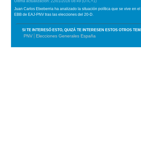
Última actualización:
22/01/2016
08:49
(UTC+1)
Juan Carlos Etxeberria ha analizado la situación política que se vive en e
EBB
de EAJ-PNV tras las elecciones del 20-D.
SI TE INTERESÓ ESTO, QUIZÁ TE INTERESEN ESTOS OTROS TE
PNV
Elecciones Generales España