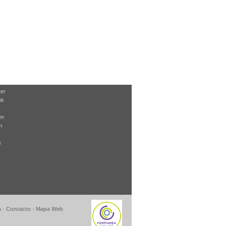
ter
ok
am
m
e
a
-
Contacto
-
Mapa Web