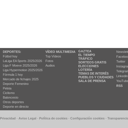
GAZTEA
DEPORTES:
VÍDEO MULTIMEDIA
Newslet
EL TIEMPO
Fútbol hoy
Top Vídeos
Facebo
TRÁFICO
LaLiga EA Sports 2025/2026
Fotos
Twitter
SORTEOS GRATIS
Liga F Moeve 2025/2026
Audios
ELECCIONES
Instagr
LOTERÍA
Liga Hypermotion 2025/2026
Telegra
TEMAS DE INTERÉS
Fórmula 1 hoy
Linkedin
PUEBLOS Y CIUDADES
Mercado de fichajes 2025
SALA DE PRENSA
YouTub
Deporte Femenino
RSS
Pelota
Ciclismo
Baloncesto
Otros deportes
Deporte en directo
 Privacidad
-
Aviso Legal
-
Política de cookies
-
Configuración cookies
-
Transparenci