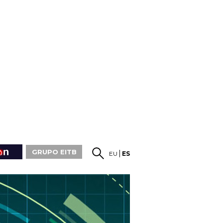
GRUPO EITB
EU
ES