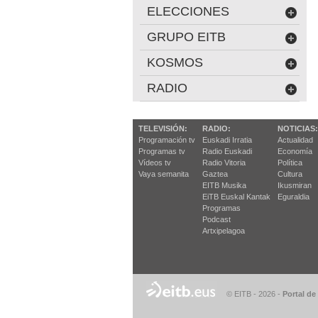
ELECCIONES
GRUPO EITB
KOSMOS
RADIO
TELEVISIÓN:
RADIO:
NOTICIAS:
Programación tv
Euskadi Irratia
Actualidad
Programas tv
Radio Euskadi
Economía
Vídeos tv
Radio Vitoria
Política
Vaya semanita
Gaztea
Cultura
EITB Musika
Ikusmiran
EiTB Euskal Kantak
Eguraldia
Programas
Podcast
Artxipelagoa
© EITB - 2026
-
Portal de