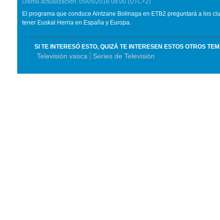
Última actualización:
05/05/2016
08:00
(UTC+2)
El programa que conduce Aintzane Bolinaga en ETB2 preguntará a los ci
tener Euskal Herria en España y Europa.
SI TE INTERESÓ ESTO, QUIZÁ TE INTERESEN ESTOS OTROS TE
Televisión vasca
Series de Televisión