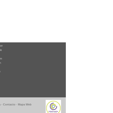
ter
ok
am
m
e
a
-
Contacto
-
Mapa Web