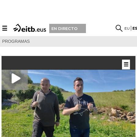
☰
EU
E
EN DIRECTO
PROGRAMAS
☰