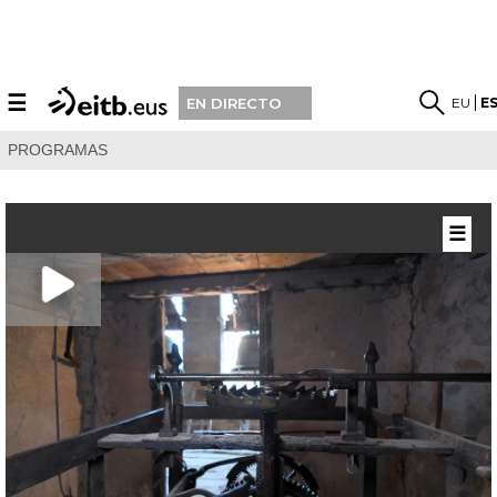
☰
EU
E
EN DIRECTO
PROGRAMAS
☰