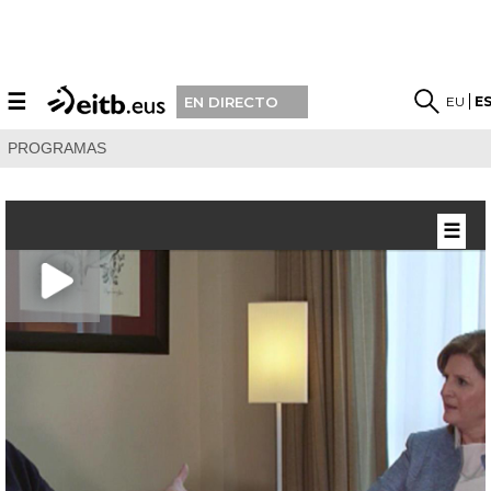
☰
EU
E
EN DIRECTO
PROGRAMAS
☰