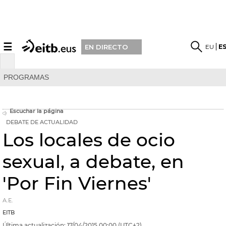
☰
EU
E
EN DIRECTO
PROGRAMAS
Escuchar la página
DEBATE DE ACTUALIDAD
Los locales de ocio
sexual, a debate, en
'Por Fin Viernes'
A.E.
EITB
Última actualización:
17/04/2015
00:00
(UTC+2)