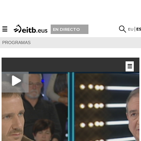
☰
EU
E
EN DIRECTO
PROGRAMAS
☰