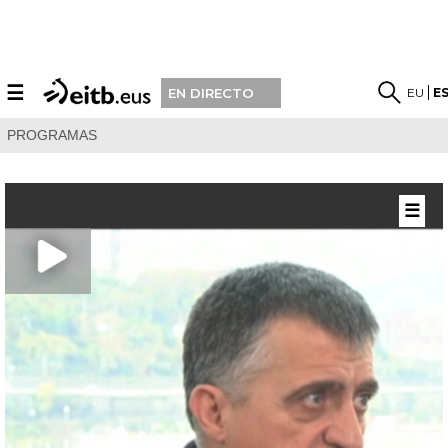
☰
EU
E
EN DIRECTO
PROGRAMAS
☰