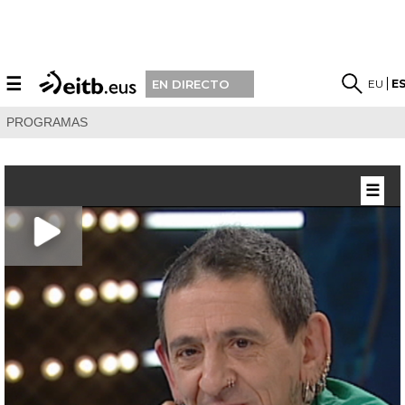
☰
EU
E
EN DIRECTO
PROGRAMAS
☰