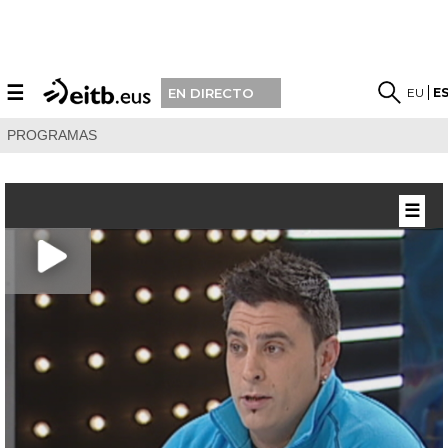
☰
EU
E
EN DIRECTO
PROGRAMAS
☰