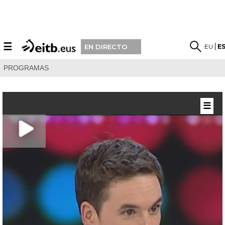
☰
EU
E
EN DIRECTO
PROGRAMAS
☰