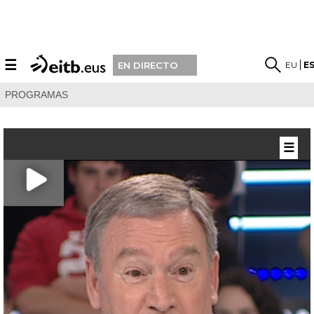
☰
EU
E
EN DIRECTO
PROGRAMAS
☰