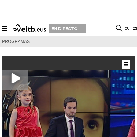
☰
EU
E
EN DIRECTO
PROGRAMAS
☰