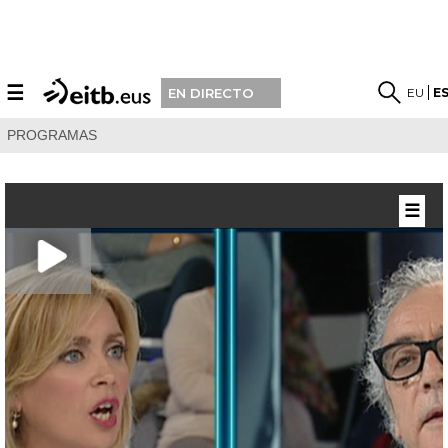
☰
EU
E
EN DIRECTO
PROGRAMAS
☰