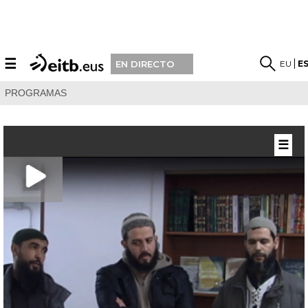
☰
EU
E
EN DIRECTO
PROGRAMAS
☰