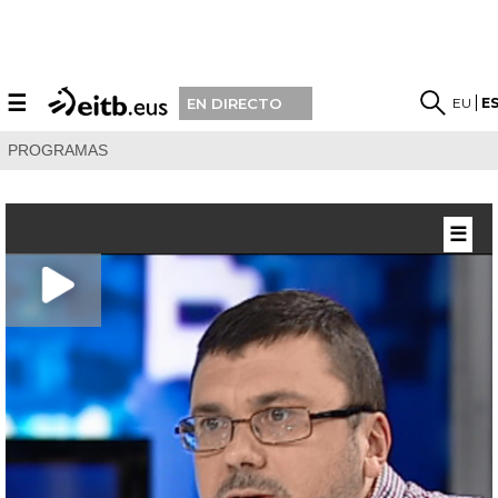
☰
EU
E
EN DIRECTO
PROGRAMAS
☰