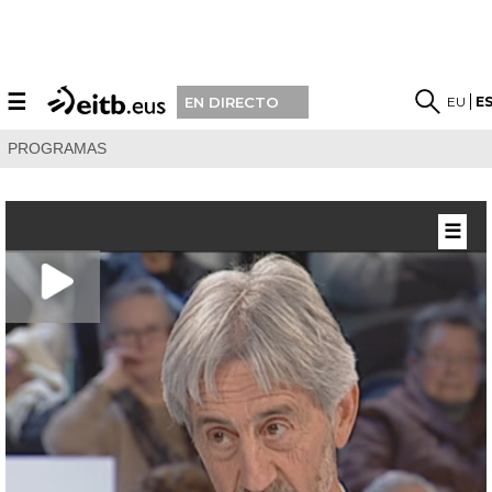
☰
EU
E
EN DIRECTO
PROGRAMAS
☰