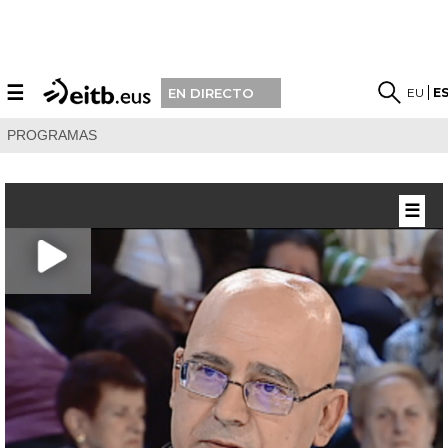
☰
EU
E
EN DIRECTO
PROGRAMAS
☰