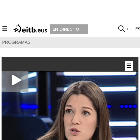
☰
EU
E
EN DIRECTO
PROGRAMAS
☰