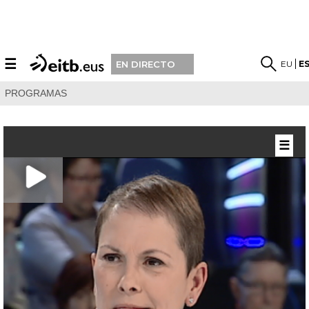
☰
EU
E
EN DIRECTO
PROGRAMAS
☰