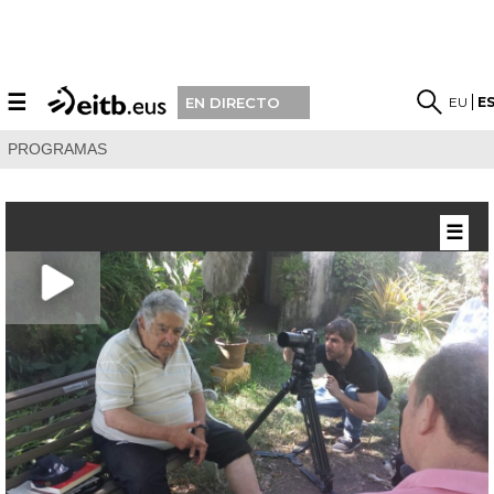
☰
EU
E
EN DIRECTO
PROGRAMAS
☰