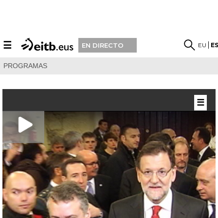
☰
EU
E
EN DIRECTO
PROGRAMAS
☰