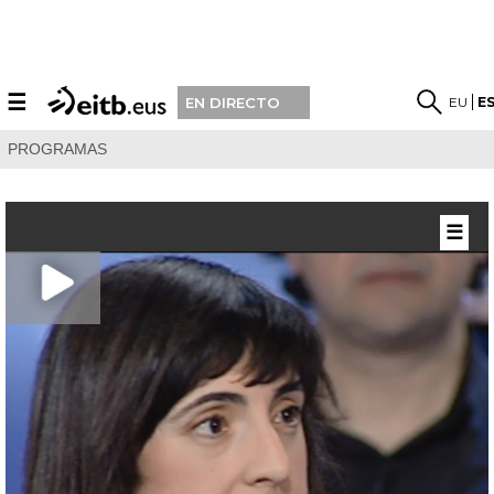
☰
EU
E
EN DIRECTO
PROGRAMAS
☰