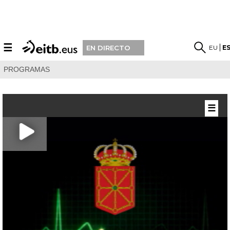
☰
EU
E
EN DIRECTO
PROGRAMAS
☰