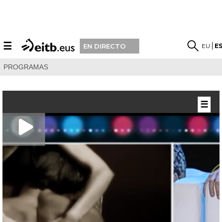
☰
EU
E
EN DIRECTO
PROGRAMAS
☰